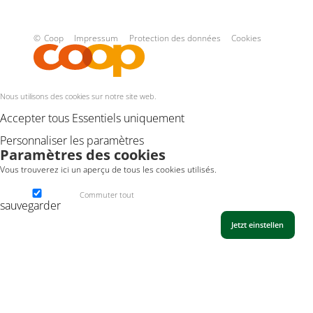
© Coop
Impressum
Protection des données
Cookies
Nous utilisons des cookies sur notre site web.
Accepter tous
Essentiels uniquement
Personnaliser les paramètres
Paramètres des cookies
Vous trouverez ici un aperçu de tous les cookies utilisés.
Commuter tout
sauvegarder
Accepter les cookies des médias externes pour voir ce contenu.
Jetzt einstellen
DE
FR
IT
EN