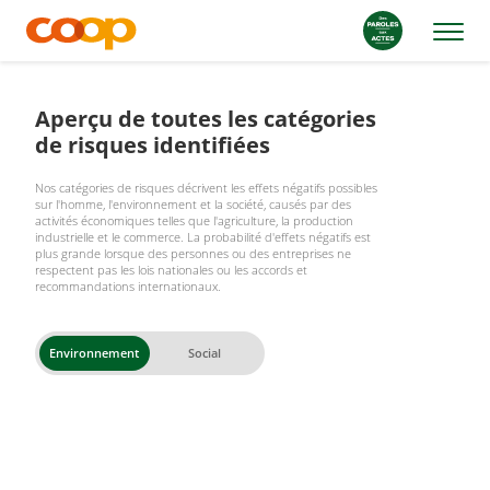
Aperçu de toutes les catégories
de risques identifiées
Nos catégories de risques décrivent les effets négatifs possibles
sur l'homme, l'environnement et la société, causés par des
activités économiques telles que l'agriculture, la production
industrielle et le commerce. La probabilité d'effets négatifs est
plus grande lorsque des personnes ou des entreprises ne
respectent pas les lois nationales ou les accords et
recommandations internationaux.
Environnement
Social